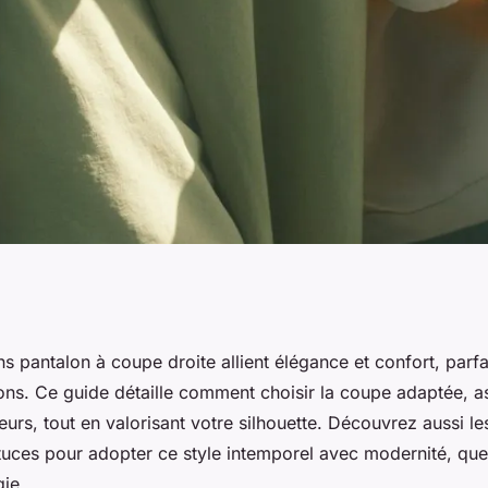
sons pantalon à
 pantalon à coupe droite allient élégance et confort, parfa
ons. Ce guide détaille comment choisir la coupe adaptée, as
 style parfait
eurs, tout en valorisant votre silhouette. Découvrez aussi le
tuces pour adopter ce style intemporel avec modernité, quel
ie.