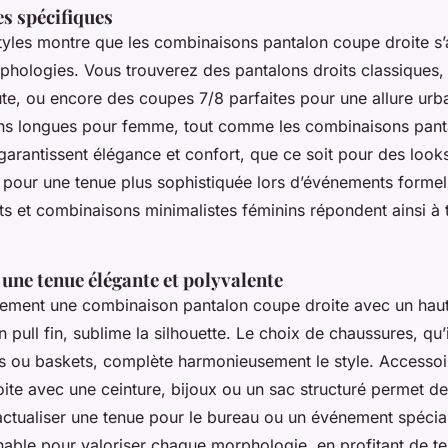
es spécifiques
styles montre que les combinaisons pantalon coupe droite s’
rphologies. Vous trouverez des pantalons droits classiques
aute, ou encore des coupes 7/8 parfaites pour une allure urba
s longues pour femme, tout comme les combinaisons panta
 garantissent élégance et confort, que ce soit pour des look
 pour une tenue plus sophistiquée lors d’événements formel
ts et combinaisons minimalistes féminins répondent ainsi à 
une tenue élégante et polyvalente
cement une combinaison pantalon coupe droite avec un hau
 pull fin, sublime la silhouette. Le choix de chaussures, qu’i
es ou baskets, complète harmonieusement le style. Accessoir
ite avec une ceinture, bijoux ou un sac structuré permet de
’actualiser une tenue pour le bureau ou un événement spécia
nable pour valoriser chaque morphologie, en profitant de t