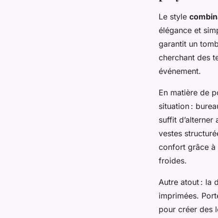
Le style
combina
élégance et simpl
garantit un tom
cherchant des t
événement.
En matière de p
situation : bure
suffit d’alterne
vestes structur
confort grâce à
froides.
Autre atout : la
imprimées. Porter
pour créer des 