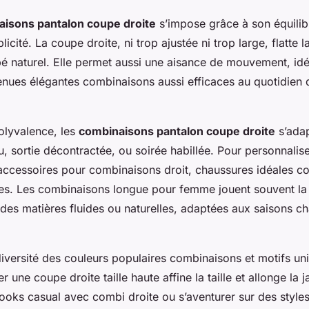
isons pantalon coupe droite
s’impose grâce à son équilib
icité. La coupe droite, ni trop ajustée ni trop large, flatte la
bé naturel. Elle permet aussi une aisance de mouvement, idé
enues élégantes combinaisons aussi efficaces au quotidien
olyvalence, les
combinaisons pantalon coupe droite
s’adap
au, sortie décontractée, ou soirée habillée. Pour personnalise
r accessoires pour combinaisons droit, chaussures idéales c
ées. Les combinaisons longue pour femme jouent souvent la
 des matières fluides ou naturelles, adaptées aux saisons
 diversité des couleurs populaires combinaisons et motifs un
 une coupe droite taille haute affine la taille et allonge la j
looks casual avec combi droite ou s’aventurer sur des style