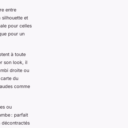
re entre
 silhouette et
ale pour celles
 que pour un
tent à toute
r son look, il
ombi droite ou
 carte du
 chaudes comme
ies ou
ambe : parfait
s décontractés