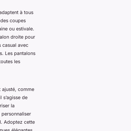
adaptent à tous
, des coupes
ine ou estivale.
lon droite pour
s casual avec
s. Les pantalons
toutes les
t ajusté, comme
l s’agisse de
iser la
 personnaliser
l. Adoptez cette
enues élégantes