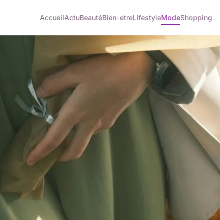
Accueil
Actu
Beauté
Bien-etre
Lifestyle
Mode
Shopping