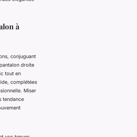
alon à
ons, conjuguant
pantalon droite
ic tout en
luide, complétées
sionnelle. Miser
es tendance
mouvement
nt vos tenues