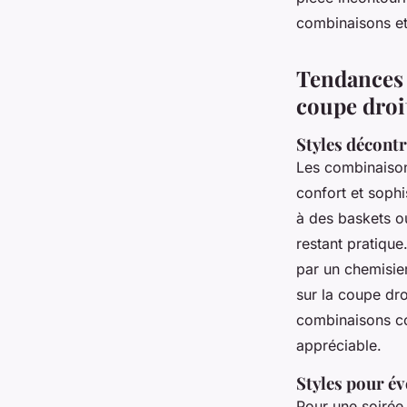
combinaisons et
Tendances 
coupe droi
Styles décontr
Les combinaison
confort et sophi
à des baskets ou
restant pratique
par un chemisier
sur la coupe dro
combinaisons co
appréciable.
Styles pour é
Pour une soirée,