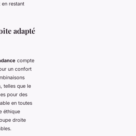
 en restant
oite adapté
ndance
compte
our un confort
ombinaisons
 telles que le
ales pour des
able en toutes
e éthique
oupe droite
bles.