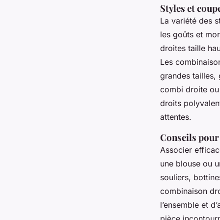
Styles et coup
La variété des 
les goûts et mo
droites taille h
Les combinaison
grandes tailles,
combi droite ou
droits polyvalen
attentes.
Conseils pour 
Associer effica
une blouse ou un
souliers, bottin
combinaison dro
l’ensemble et d
pièce incontour