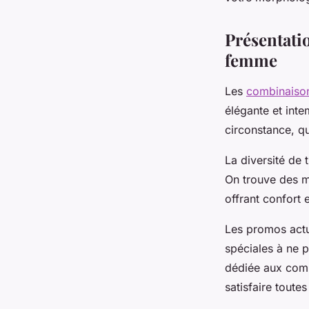
Lyam
•
3 septembre 2025
•
5 min de lecture
Présentati
femme
Les
combinaison
élégante et inte
circonstance, qu
La diversité de 
On trouve des mo
offrant confort 
Les promos actu
spéciales à ne 
dédiée aux comb
satisfaire toutes