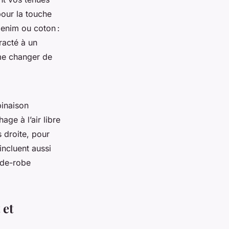
pour la touche
denim ou coton :
racté à un
me changer de
binaison
ge à l’air libre
 droite, pour
ncluent aussi
rde-robe
 et