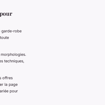
 pour
e garde-robe
 toute
.
s morphologies.
es techniques,
s offres
er la page
ariée pour