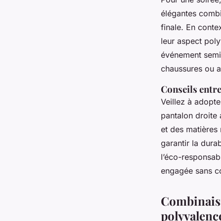
élégantes combin
finale. En cont
leur aspect pol
événement semi
chaussures ou ac
Conseils entre
Veillez à adopte
pantalon droite 
et des matières
garantir la dur
l’éco-responsab
engagée sans co
Combinaison
polyvalenc