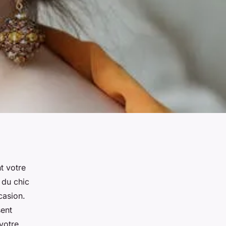
t votre
 du chic
casion.
sent
 votre