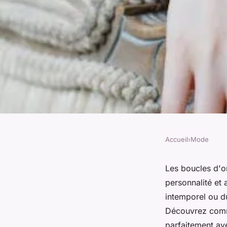
Accueil
›
Mode
MODE
Boucles d'oreilles à 
Les boucles d'or
personnalité et
votre style unique
intemporel ou du
Découvrez comme
parfaitement ave