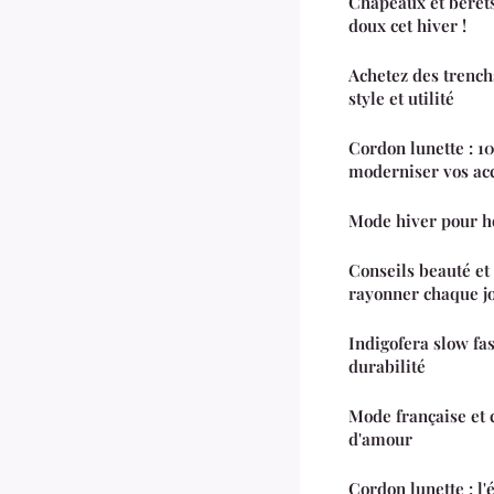
Chapeaux et bérets
doux cet hiver !
Achetez des trenc
style et utilité
Cordon lunette : 1
moderniser vos ac
Mode hiver pour
Conseils beauté et 
rayonner chaque j
Indigofera slow fash
durabilité
Mode française et 
d'amour
Cordon lunette : l'