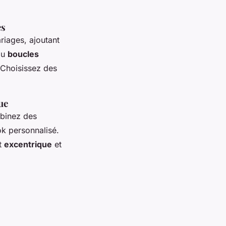
es
riages, ajoutant
ou
boucles
 Choisissez des
ue
binez des
ok personnalisé.
nt
excentrique
et