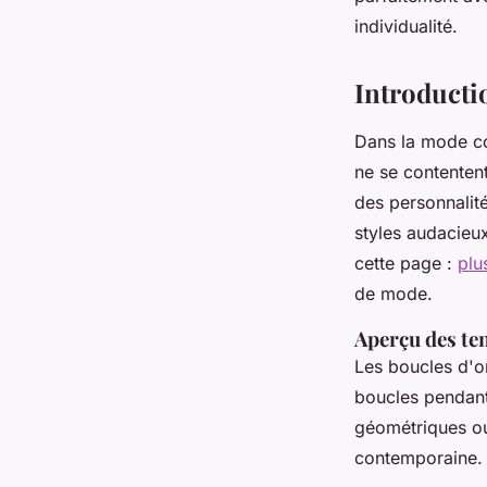
Lyam
•
4 avril 2025
•
3 min de lecture
individualité.
Introducti
Dans la mode co
ne se contentent
des personnalité
styles audacieu
cette page :
plu
de mode.
Aperçu des te
Les boucles d'or
boucles pendant
géométriques ou
contemporaine.