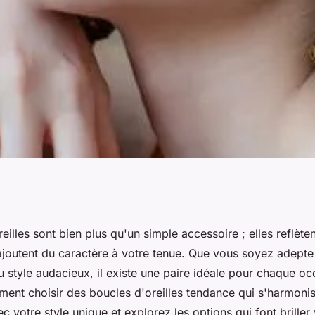
la mode : trouvez
eilles sont bien plus qu'un simple accessoire ; elles reflèten
 ajoutent du caractère à votre tenue. Que vous soyez adepte
 style audacieux, il existe une paire idéale pour chaque oc
nt choisir des boucles d'oreilles tendance qui s'harmoni
c votre style unique et explorez les options qui font briller