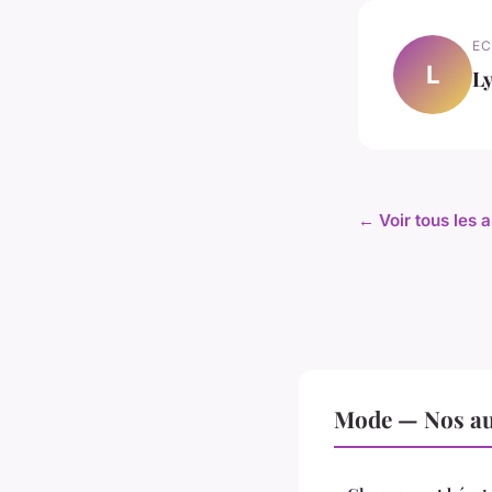
EC
L
L
← Voir tous les 
Mode — Nos aut