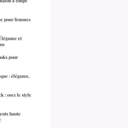
talon à coupe
que pour femmes
Élégance et
ons
ooks pour
que : élégance,
 : osez le style
ents haute
é