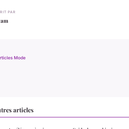
RIT PAR
yam
articles Mode
res articles