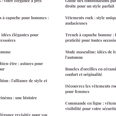
 : votre élégance à prix
Guide des combinaisons pan
droite pour un style parfait
hs à capuche pour hommes :
Vêtements rock : style uni
audacieuses
0 idées élégantes pour
Trench à capuche homme : 
cessoires
praticité pour toutes occasi
 homme
Mode masculine: idées de l
l'automne
bien-être : astuces pour
our
Boucles d'oreilles en cérami
confort et originalité
ion : l'alliance de style et
Découvrez les vêtements rock
pour femmes
cinéma : une histoire
Commande en ligne : vêtem
visibilité pour votre sécurit
élégance revisitée pour vos