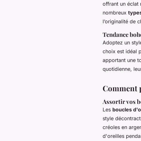
offrant un éclat
nombreux
types
l’originalité de 
Tendance boho 
Adoptez un sty
choix est idéal
apportant une t
quotidienne, leu
Comment por
Assortir vos b
Les
boucles d'o
style décontrac
créoles en argen
d'oreilles pend