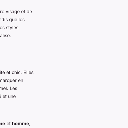
re visage et de
ndis que les
es styles
alisé.
té et chic. Elles
émarquer en
mel. Les
é et une
mme
et
homme
,