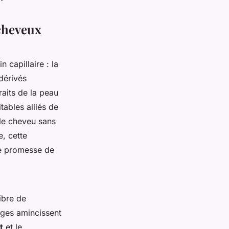
 cheveux
 capillaire : la
dérivés
raits de la peau
tables alliés de
 le cheveu sans
e, cette
ne promesse de
ibre de
sages amincissent
t
et le