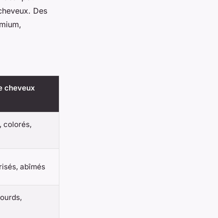
 cheveux. Des
emium,
de cheveux
, colorés,
frisés, abîmés
lourds,