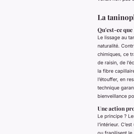
Isambard
•
18/06/2026 07:30
•
8 min de lecture
La taninopl
Qu'est-ce que 
Le lissage au tan
naturalité. Con
chimiques, ce t
de raisin, de l’
la fibre capilla
l’étouffer, en re
technique garant
bienveillance po
Une action pro
Le principe ? Le
l’intérieur. C’e
ou fragilisent l