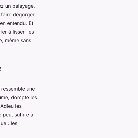
ez un balayage,
 faire dégorger
ien entendu. Et
er à lisser, les
née, même sans
e
i ressemble une
lume, dompte les
 Adieu les
peut suffire à
ue : les