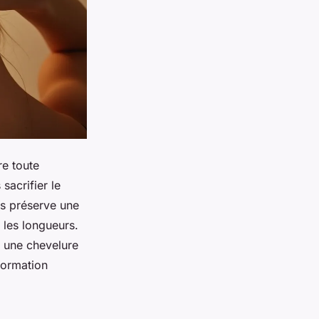
re toute
sacrifier le
is préserve une
r les longueurs.
nt une chevelure
sformation