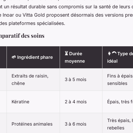
nt un résultat durable sans compromis sur la santé de leurs
Inoar ou Vitta Gold proposent désormais des versions pr
des plateformes spécialisées.
mparatif des soins
⏳ Durée
👩‍🦱 Type 
🌱 Ingrédient phare
moyenne
idéal
Extraits de raisin,
Fins à épais
3 à 5 mois
chêne
sensibles
Kératine
2 à 4 mois
Épais, très 
Très épais, 
Protéines animales
3 à 6 mois
rebelles