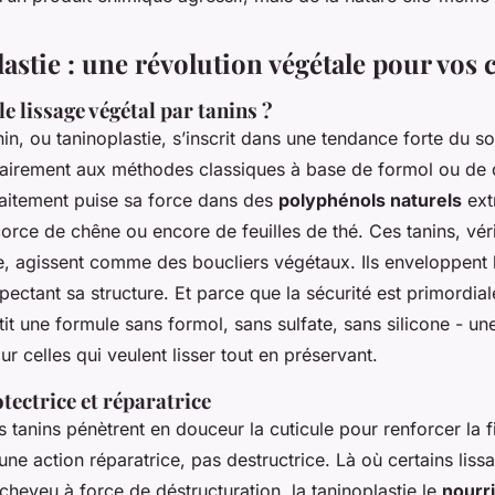
astie : une révolution végétale pour vos
le lissage végétal par tanins ?
in, ou taninoplastie, s’inscrit dans une tendance forte du soin
trairement aux méthodes classiques à base de formol ou de 
raitement puise sa force dans des
polyphénols naturels
ext
écorce de chêne ou encore de feuilles de thé. Ces tanins, véri
ire, agissent comme des boucliers végétaux. Ils enveloppent
spectant sa structure. Et parce que la sécurité est primordial
it une formule sans formol, sans sulfate, sans silicone - u
ur celles qui veulent lisser tout en préservant.
tectrice et réparatrice
s tanins pénètrent en douceur la cuticule pour renforcer la f
st une action réparatrice, pas destructrice. Là où certains lis
e cheveu à force de déstructuration, la taninoplastie le
nourri