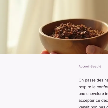
Accueil
›
Beauté
BEAUTÉ
Pourquoi opter pour
On passe des he
respire le confo
tanin pour vos chev
une chevelure in
accepter ce déca
venait non pas d