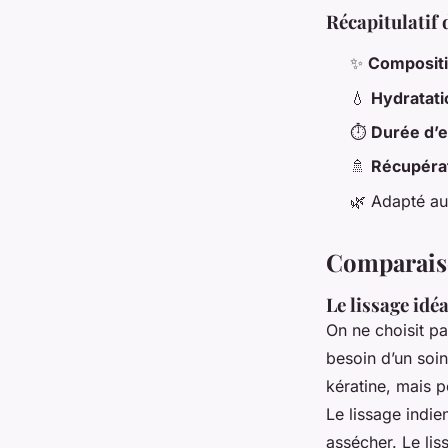
Récapitulatif
✨
Composit
💧
Hydratati
⏱️
Durée d’e
🚿
Récupéra
🌿 Adapté au
Comparaiso
Le lissage idé
On ne choisit p
besoin d’un soin
kératine, mais 
Le lissage indie
assécher. Le lis